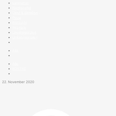
Lahmacun
Nachspeise
Obst & Gemüse
Pizza
Produkte
Rezepte
Uncategorized
Unkategorisiert
Alle
Alle
KÖYTAD
22. November 2020