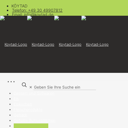
KÖYTAD
Telefon: +49 30 49907812
Email: info@koytad.de
Filtern nach
Kategorien
Tags
Autorinnen
Zeige alles
Alle
✕
Backwaren
Dessert und Süßwaren
Eis
Eiskuchen
Fleischprodukte
Gebäck
Gefüllte Bulgurbällchen
Hähnchenprodukte