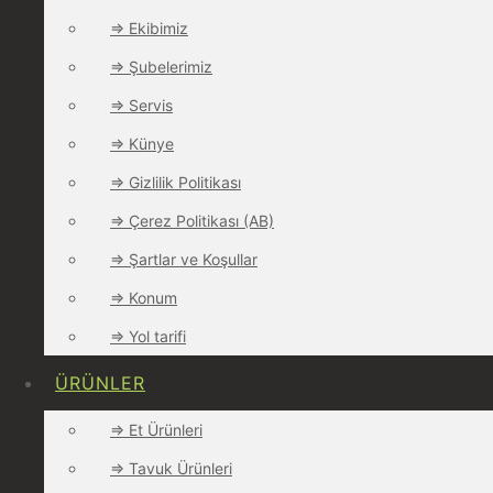
⇒ Ekibimiz
⇒ Şubelerimiz
⇒ Servis
⇒ Künye
Sorunuz mu var? Bizi arayın!
⇒ Gizlilik Politikası
+49 (0) 30 49907812
⇒ Çerez Politikası (AB)
⇒ Şartlar ve Koşullar
⇒ Konum
⇒ Yol tarifi
ÜRÜNLER
⇒ Et Ürünleri
⇒ Tavuk Ürünleri