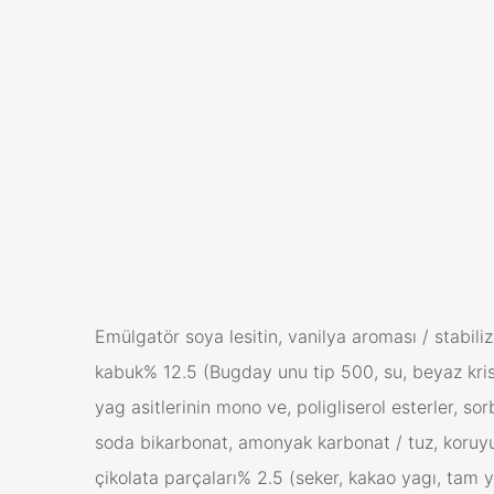
Emülgatör soya lesitin, vanilya aroması / stabili
kabuk% 12.5 (Bugday unu tip 500, su, beyaz krista
yag asitlerinin mono ve, poligliserol esterler, sor
soda bikarbonat, amonyak karbonat / tuz, koruyucu
çikolata parçaları% 2.5 (seker, kakao yagı, tam ya