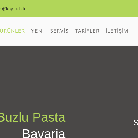
nfo@koytad.de
ÜRÜNLER
YENİ
SERVİS
TARİFLER
İLETİŞİM
Buzlu Pasta
S
Bavaria