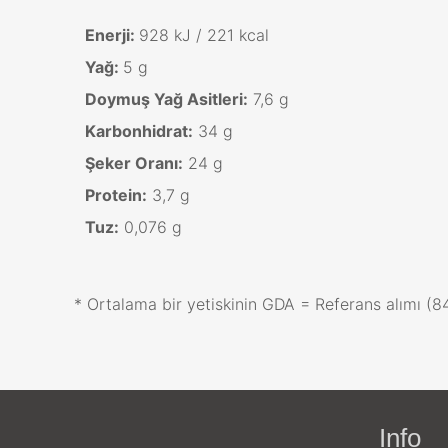
Enerji:
928 kJ / 221 kcal
Yağ:
5 g
Doymuş Yağ Asitleri:
7,6 g
Karbonhidrat:
34 g
Şeker Oranı:
24 g
Protein:
3,7 g
Tuz:
0,076 g
* Ortalama bir yetiskinin GDA = Referans alımı (8
Info