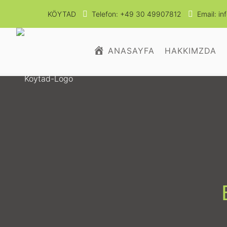
KÖYTAD
Telefon: +49 30 49907812
Email: i
ANASAYFA
HAKKIMZDA