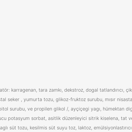
zatör: karragenan, tara zamkı, dekstroz, dogal tatlandırıcı, 
l seker , yumurta tozu, glikoz-fruktoz surubu, mısır nisastası
bitol surubu, ve propilen glikol /, ayçiçegi yagı, hümektan digl
 potasyum sorbat, asitlik düzenleyici sitrik kiselena, tat ve
glı süt tozu, kesilmis süt suyu toz, laktoz, emülsiyonlastırıcı