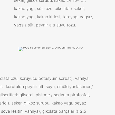
seker, glikoz surubu, kakao (% 10-12),
kakao yagı, süt tozu, çikolata / seker,
kakao yagı, kakao kitlesi, tereyagı yagsız,
yagsız süt, peynir altı suyu tozu.
çikolata özü, koruyucu potasyum sorbat), vanilya
, kurutuldu peynir altı suyu, emülsiyonlastırıcı /
iseritleri: gliserol, pisirme / sodyum pirofosfat,
rici), seker, glikoz surubu, kakao yagı, beyaz
 soya lesitin, vanilya), çikolata parçaları% 2.5