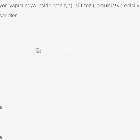
iyon yapıcı soya lesitin, vanilya), süt tozu, emülsiye edici 
seridler.
ma
ne