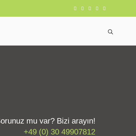
orunuz mu var? Bizi arayın!
+49 (0) 30 49907812