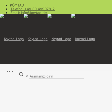
KÖYTAD
Telefon: +49 30 49907812
Email: info@koytad.de
Taze Fasulye
Anasayfa
Kategorize edilmemiş
Taze Fasulye
✕