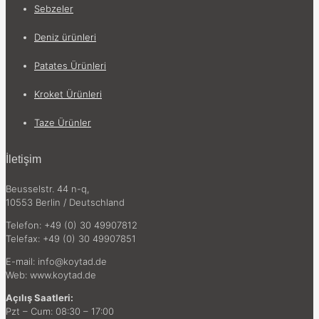
Sebzeler
Deniz ürünleri
Patates Ürünleri
Kroket Ürünleri
Taze Ürünler
İletişim
Beusselstr. 44 n-q,
10553 Berlin / Deutschland
Telefon: +49 (0) 30 49907812
Telefax: +49 (0) 30 49907851
E-mail: info@koytad.de
Web: www.koytad.de
Açılış Saatleri:
Pzt – Cum: 08:30 – 17:00