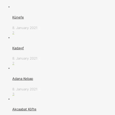
Künefe
8. January 2021
0
2
Kadayıf
8. January 2021
0
2
Adana Kebap
8. January 2021
0
3
Akçaabat Köfte